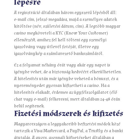
lépésre
A regisztráció általában három egyszerű lépésből áll:
e‑mail cím, jelszó megadása, majd a személyes adatok
kitöltése (név, születési dátum, cím). A legtöbb magyar
casino megköveteli a KYC (Know Your Customer)
ellenőrzést, amihez fel kell tölteni egy személyi
igazolvány vagy útlevél fotóját, illetve egy
igazolványkép a számlavezető bankszámláról.
Ez a folyamat néhány órát vagy akár egy napot is
igénybe vehet, de a biztonság kedvéért elkerülhetetlen.
A hitelesítés után már igénybe veheted a bónuszt, és a
nyereményedet gyorsan kifizetheti a casino. Ha a
hitelesítés elakadt, érdemes az ügyfélszolgálatot (élő
chat vagy e‑mail) felkeresni, mert általában 24‑48 órán
belül segítenek.
Fizetési módszerek és kifizetés
Magyarországon a leggyakoribb befizetési módok közé
tartozik a Visa/Mastercard, a PayPal, a Trustly és a banki
átutalás. A gyors, azonnali kifizetéseket általában a