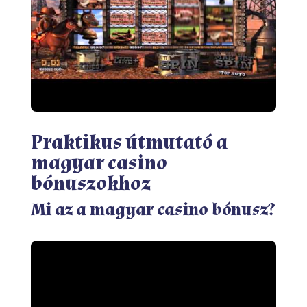
Praktikus útmutató a
magyar casino
bónuszokhoz
Mi az a magyar casino bónusz?