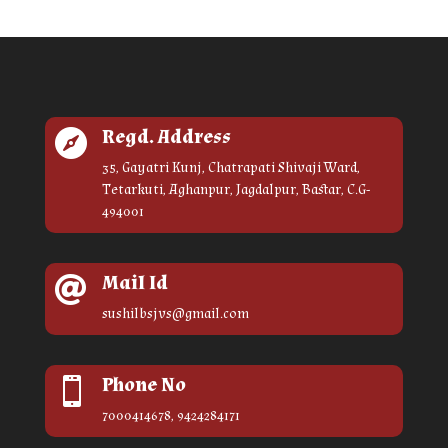
Regd. Address

35, Gayatri Kunj, Chatrapati Shivaji Ward,
Tetarkuti, Aghanpur, Jagdalpur, Bastar, C.G-
494001
Mail Id

sushilbsjvs@gmail.com
Phone No

7000414678, 9424284171