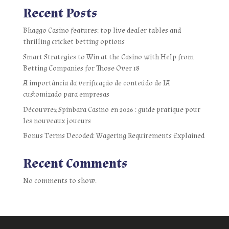
Recent Posts
Bhaggo Casino features: top live dealer tables and
thrilling cricket betting options
Smart Strategies to Win at the Casino with Help from
Betting Companies for Those Over 18
A importância da verificação de conteúdo de IA
customizado para empresas
Découvrez Spinbara Casino en 2026 : guide pratique pour
les nouveaux joueurs
Bonus Terms Decoded: Wagering Requirements Explained
Recent Comments
No comments to show.