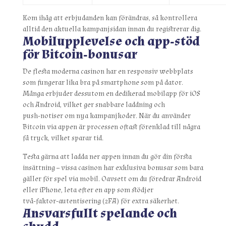
Kom ihåg att erbjudanden kan förändras, så kontrollera
alltid den aktuella kampanjsidan innan du registrerar dig.
Mobilupplevelse och app‑stöd
för Bitcoin‑bonusar
De flesta moderna casinon har en responsiv webbplats
som fungerar lika bra på smartphone som på dator.
Många erbjuder dessutom en dedikerad mobilapp för iOS
och Android, vilket ger snabbare laddning och
push‑notiser om nya kampanjkoder. När du använder
Bitcoin via appen är processen oftast förenklad till några
få tryck, vilket sparar tid.
Testa gärna att ladda ner appen innan du gör din första
insättning – vissa casinon har exklusiva bonusar som bara
gäller för spel via mobil. Oavsett om du föredrar Android
eller iPhone, leta efter en app som stödjer
två‑faktor‑autentisering (2FA) för extra säkerhet.
Ansvarsfullt spelande och