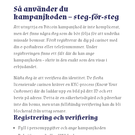
Så använder du
kampanjkoden – steg‑för‑steg
Att utnyttja en Bitcoin kampanjkod är inte komplicerat,
men det finns några steg som du bör följa för att undvika
missade bonusar. Först registrerar du dig på casinot med
din e‑postadress eller telefonnummer. Under
registreringen finns ett fält där du kan ange
kampanjkoden – skriv in den exakt som den visas i
erbjudandet.
Nästa steg är att verifiera din identitet. De flesta
licensierade casinon kräver en KYC‑process (Know Your
Customer) där du laddar upp en bild på ditt ID och ett
bevis på adress. Detta är en säkerhetsåtgärd och påverkar
inte din bonus, men utan fullständig verifiering kan du bli
blockerad från uttag senare.
Registrering och verifiering
Fyll i personuppgifter och ange kampanjkoden