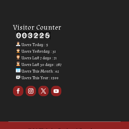
Our Visitor
Visitor Counter
Users Today : 5
Users Yesterday : 31
Users Last 7 days : 71
Users Last 30 days : 287
Users This Month : 62
Users This Year : 1599