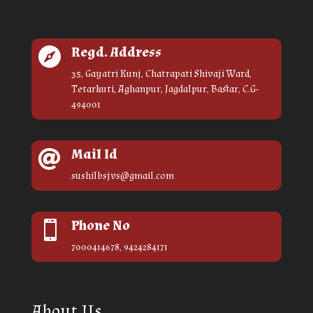
Regd. Address

35, Gayatri Kunj, Chatrapati Shivaji Ward,
Tetarkuti, Aghanpur, Jagdalpur, Bastar, C.G-
494001
Mail Id

sushilbsjvs@gmail.com
Phone No

7000414678, 9424284171
About Us