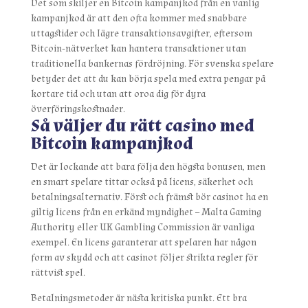
Det som skiljer en Bitcoin kampanjkod från en vanlig
kampanjkod är att den ofta kommer med snabbare
uttags­tider och lägre transaktionsavgifter, eftersom
Bitcoin‑nätverket kan hantera transaktioner utan
traditionella bankernas fördröjning. För svenska spelare
betyder det att du kan börja spela med extra pengar på
kortare tid och utan att oroa dig för dyra
överföringskostnader.
Så väljer du rätt casino med
Bitcoin kampanjkod
Det är lockande att bara följa den högsta bonusen, men
en smart spelare tittar också på licens, säkerhet och
betalningsalternativ. Först och främst bör casinot ha en
giltig licens från en erkänd myndighet – Malta Gaming
Authority eller UK Gambling Commission är vanliga
exempel. En licens garanterar att spelaren har någon
form av skydd och att casinot följer strikta regler för
rättvist spel.
Betalningsmetoder är nästa kritiska punkt. Ett bra