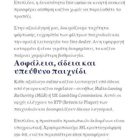
Επιπλέον, η δυνατότητα live casino σε κινητή συσκευή
προσφέρει αίσθηση καζίνο χωρίς να παρελαθάτε το
τραπέζι.
Στην αξιολόγησή μας, δοκιμάζουμε ταχύτητα
φόρτωσης, ευχρηστία των φίλτρων παιχνιδιών και
την ομαλή λειτουργία του live dealer. Αν η εφαρμογή
καταρρέει ή είναι γεμάτη διαφημίσεις, το καζίνο
παίρνει χαμηλότερη βαθμολογία.
Ασφάλεια, άδεια και
υπεύθυνο παιχνίδι
Κάθε αξιόλογο online καζίνο λειτουργεί υπό άδεια
από έγκυρο καζίνο regulator – συνήθως Malta Gaming
Authority (MGA) ή UK Gambling Commission. Αυτές οι
αρχές ελέγχουν το RTP (Return to Player) των
παιχνιδιών και διασφαλίζουν δίκαιο λογισμικό.
Επιπλέον, η προστασία προσωπικών δεδομένων είναι
υποχρεωτική. Χρησιμοποιούμε SSL κρυπτογράφηση
256‑bit, ενώ τα περισσότερα sites προσφέρουν