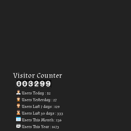
Our Visitor
Visitor Counter
Users Today : 52
Users Yesterday : 27
Users Last 7 days : 129
Users Last 30 days : 333
Users This Month : 136
Users This Year : 1673