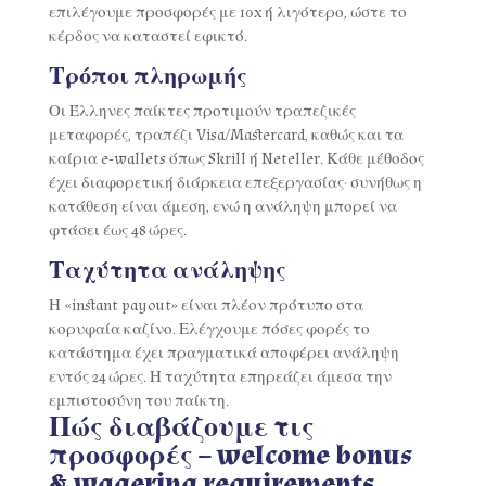
επιλέγουμε προσφορές με 10x ή λιγότερο, ώστε το
κέρδος να καταστεί εφικτό.
Τρόποι πληρωμής
Οι Έλληνες παίκτες προτιμούν τραπεζικές
μεταφορές, τραπέζι Visa/Mastercard, καθώς και τα
καίρια e‑wallets όπως Skrill ή Neteller. Κάθε μέθοδος
έχει διαφορετική διάρκεια επεξεργασίας· συνήθως η
κατάθεση είναι άμεση, ενώ η ανάληψη μπορεί να
φτάσει έως 48 ώρες.
Ταχύτητα ανάληψης
Η «instant payout» είναι πλέον πρότυπο στα
κορυφαία καζίνο. Ελέγχουμε πόσες φορές το
κατάστημα έχει πραγματικά αποφέρει ανάληψη
εντός 24 ώρες. Η ταχύτητα επηρεάζει άμεσα την
εμπιστοσύνη του παίκτη.
Πώς διαβάζουμε τις
προσφορές – welcome bonus
& wagering requirements